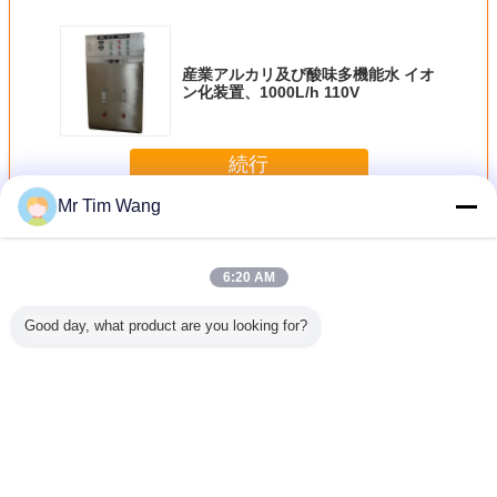
産業アルカリ及び酸味多機能水 イオ
ン化装置、1000L/h 110V
続行
Mr Tim Wang
多機能水 イオン化装置
多く
6:20 AM
Good day, what product are you looking for?
 酸化防止
食糧植物のための
安全な産業多機能
産業アルカリ及び
110V 100
 イオン化
3000W 酸化防止
水 イオン化装置
酸味多機能水 イオ
多機能水 
置
多機能水 イオン化
の 220V 50Hz の
ン化装置、
装
装置、0.1 -
商業水 イオン化装
1000L/h 110V
0.25MPa
置
言語を変えて下さい
Japanese