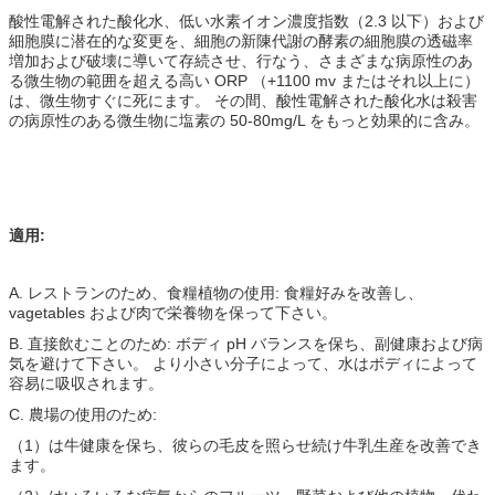
酸性電解された酸化水、低い水素イオン濃度指数（2.3 以下）および
細胞膜に潜在的な変更を、細胞の新陳代謝の酵素の細胞膜の透磁率
増加および破壊に導いて存続させ、行なう、さまざまな病原性のあ
る微生物の範囲を超える高い ORP （+1100 mv またはそれ以上に）
は、微生物すぐに死にます。 その間、酸性電解された酸化水は殺害
の病原性のある微生物に塩素の 50-80mg/L をもっと効果的に含み。
適用:
A. レストランのため、食糧植物の使用: 食糧好みを改善し、
vagetables および肉で栄養物を保って下さい。
B. 直接飲むことのため: ボディ pH バランスを保ち、副健康および病
気を避けて下さい。 より小さい分子によって、水はボディによって
容易に吸収されます。
C. 農場の使用のため:
（1）は牛健康を保ち、彼らの毛皮を照らせ続け牛乳生産を改善でき
ます。