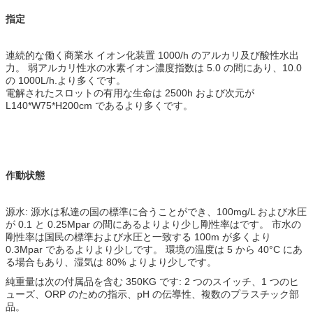
指定
連続的な働く商業水 イオン化装置 1000/h のアルカリ及び酸性水出
力。 弱アルカリ性水の水素イオン濃度指数は 5.0 の間にあり、10.0
の 1000L/h.より多くです。
電解されたスロットの有用な生命は 2500h および次元が
L140*W75*H200cm であるより多くです。
作動状態
源水: 源水は私達の国の標準に合うことができ、100mg/L および水圧
が 0.1 と 0.25Mpar の間にあるよりより少し剛性率はです。 市水の
剛性率は国民の標準および水圧と一致する 100m が多くより
0.3Mpar であるよりより少しです。 環境の温度は 5 から 40°C にあ
る場合もあり、湿気は 80% よりより少しです。
純重量は次の付属品を含む 350KG です: 2 つのスイッチ、1 つのヒ
ューズ、ORP のための指示、pH の伝導性、複数のプラスチック部
品。