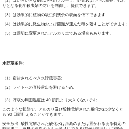
（2）はいろいろな病気からのフルーツ、野菜および他の植物、代わ
りとなる化学殺虫剤の防止を制御し、提供できます;
（3）は効果的に植物の殺虫剤残余の表面を低下できます;
（4）は効果的に微生物および菌類が運んだ種を殺すことができます;
（5）は適切に変更されたアルカリ土である場合もあります。
水貯蔵条件:
（1）密封されるべき水貯蔵容器;
（2）ライトへの直接露出を避けるため;
（3）貯蔵の周囲温度は 40 摂氏より大きくないです;
このような状態で、アルカリ及び酸性電解された酸化水は少なくと
も 90 日間貯えることができます。
安全放出: 酸性電解された酸化水は潅漑のまたは置かれるある特定の
時間後に、自身の通常の水を元通りにできる植物は環境および残余