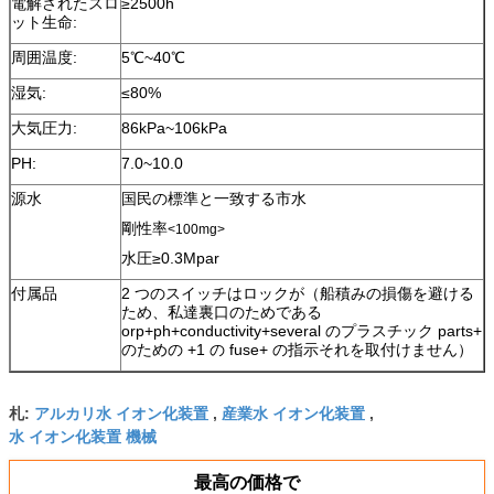
電解されたスロ
≥2500h
ット生命:
周囲温度:
5℃~40℃
湿気:
≤80%
大気圧力:
86kPa~106kPa
PH:
7.0~10.0
源水
国民の標準と一致する市水
剛性率
<100mg>
水圧≥0.3Mpar
付属品
2 つのスイッチはロックが（船積みの損傷を避ける
ため、私達裏口のためである
orp+ph+conductivity+several のプラスチック parts+
のための +1 の fuse+ の指示それを取付けません）
アルカリ水 イオン化装置
産業水 イオン化装置
札:
,
,
水 イオン化装置 機械
最高の価格で