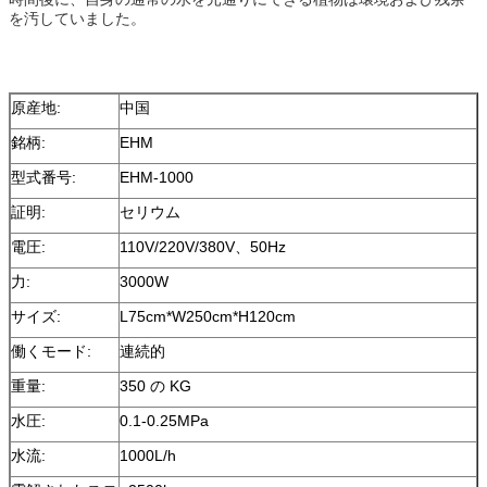
を汚していました。
原産地:
中国
銘柄:
EHM
型式番号:
EHM-1000
証明:
セリウム
電圧:
110V/220V/380V、50Hz
力:
3000W
サイズ:
L75cm*W250cm*H120cm
働くモード:
連続的
重量:
350 の KG
水圧:
0.1-0.25MPa
水流:
1000L/h