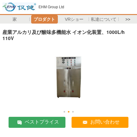
EHM Group Ltd
家
プロダクト
VRショー
私達について
>>
産業アルカリ及び酸味多機能水 イオン化装置、1000L/h
110V
ベストプライス
お問い合わせ