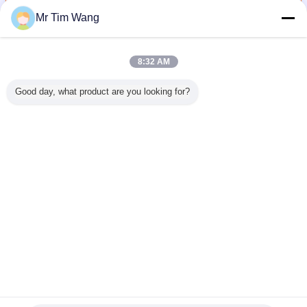
Mr Tim Wang
家水 イオン化装置
多く
8:32 AM
Good day, what product are you looking for?
商業アルカ
3.8 インチ LCD の
カウンター トップ
12000L アクリル
12000L
イオン化装
多彩なスクリーン
の家水 イオン化装
の接触パネルの家
の接触パ
置
が付いている水 イ
置 酸化防止水 50
水 イオン化装置、
水 イオ
オン化装置 商業ア
を- 1000mg/L 作
3.0 - 11.0PH
ルカリ家機械
り出します
150W
言語を変えて下さい
Japanese
ホーム
|
私達について
|
私達に連絡しなさい
|
地図
|
Privacy Policy
デスクトップの眺め
Copyright © 2014 - 2026 EHM Group Ltd.
All rights reserved.