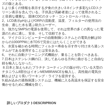
ズの版とある。
1.より多くの情報を表示する夕食の大きい3.8インチ多彩なLCDスク
リーン表示を含んでいる。子供及び高齢者達によって使用されるこ
と容易な優雅な、固体CDCのタッチ・コントロール パネル。
2。LCD表示pHおよびORPの流動度、温度、フィルターの使用法の
生命、適した水を選ぶ助力ユーザー。
3。 強力なSMPSの電源を使用して、それは世界の多くの異なった電
源のために適し、安全、そして信頼できる。
4。 マイクロコンピューターの自動制御システムとの電気分解は50
からの1000PPMに水TDSで完全にはたらくことができる
5。 水質を確かめる時間にフィルター寿命を示す作り付け水ろ過シス
テムがである使用することは安全ある。
6。 それに自動クリーニング式機能が、量ることを防ぐべきある。
7.日本はステンレス鋼の口、決してあらゆる方向に曲がること自由な
錆を輸入しなかった。
8.日本と加えられたプラチナ コーティングの版が付いている大型の
チタニウム8部分はイオンMEMBRANCEを輸入し、高性能の電気分
解およびより長いワーキング・ライフを提供する。
9.組み込みの過熱保護システムは、機械に入る高温水を保証する安全
働かせるために機械を防ぐ。
詳しいプロダクトDESCRIPRION