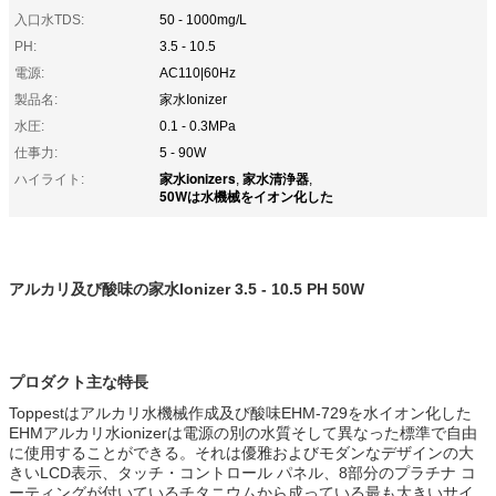
入口水TDS:
50 - 1000mg/L
PH:
3.5 - 10.5
電源:
AC110|60Hz
製品名:
家水Ionizer
水圧:
0.1 - 0.3MPa
仕事力:
5 - 90W
家水ionizers
家水清浄器
ハイライト:
,
,
50Wは水機械をイオン化した
アルカリ及び酸味の家水Ionizer 3.5 - 10.5 PH 50W
プロダクト主な特長
Toppestはアルカリ水機械作成及び酸味EHM-729を水イオン化した
EHMアルカリ水ionizerは電源の別の水質そして異なった標準で自由
に使用することができる。それは優雅およびモダンなデザインの大
きいLCD表示、タッチ・コントロール パネル、8部分のプラチナ コ
ーティングが付いているチタニウムから成っている最も大きいサイ