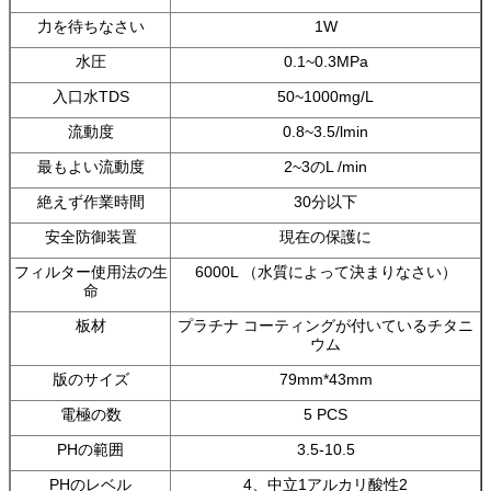
力を待ちなさい
1W
水圧
0.1~0.3MPa
入口水TDS
50~1000mg/L
流動度
0.8~3.5/lmin
最もよい流動度
2~3のL /min
絶えず作業時間
30分以下
安全防御装置
現在の保護に
フィルター使用法の生
6000L （水質によって決まりなさい）
命
板材
プラチナ コーティングが付いているチタニ
ウム
版のサイズ
79mm*43mm
電極の数
5 PCS
PHの範囲
3.5-10.5
PHのレベル
4、中立1アルカリ酸性2