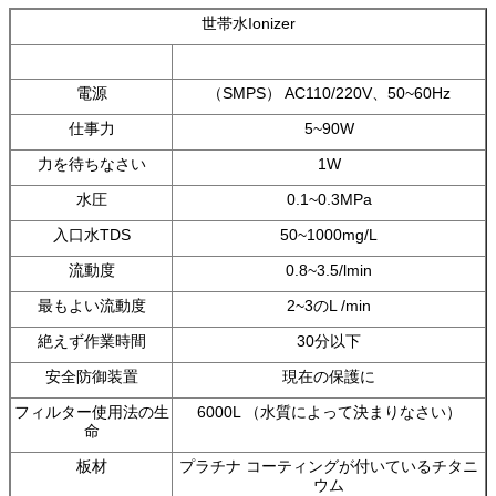
世帯水Ionizer
電源
（SMPS） AC110/220V、50~60Hz
仕事力
5~90W
力を待ちなさい
1W
水圧
0.1~0.3MPa
入口水TDS
50~1000mg/L
流動度
0.8~3.5/lmin
最もよい流動度
2~3のL /min
絶えず作業時間
30分以下
安全防御装置
現在の保護に
フィルター使用法の生
6000L （水質によって決まりなさい）
命
板材
プラチナ コーティングが付いているチタニ
ウム