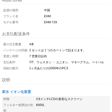
起源の場所:
中国
ブランド名:
EHM
モデル番号:
EHM-729
お支払配送条件
最小注文数量:
4本
パッケージの詳細:
2 セットは 1 つのカートンで詰まります。
受渡し時間:
7 営業日以内
支払条件:
T/T、ウェスタン ・ ユニオン、マネーグラム、ペイパル
供給の能力:
1ヶ月あたりの2000年のPCS
説明
家水 イオン化装置
特徴:
3.8インチLCDの多彩なスクリーン
フィルター使用法の生
6000L
命: