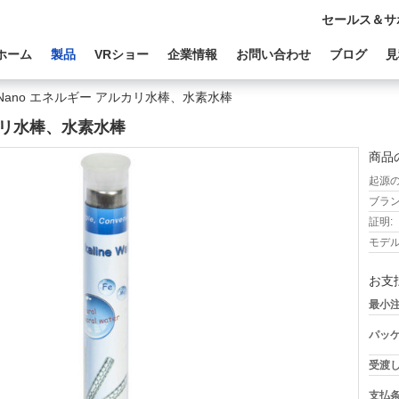
セールス＆サ
ホーム
製品
VRショー
企業情報
お問い合わせ
ブログ
見
の Nano エネルギー アルカリ水棒、水素水棒
ルカリ水棒、水素水棒
商品
起源の
ブラン
証明:
モデル
お支
最小注
パッケ
受渡し
支払条