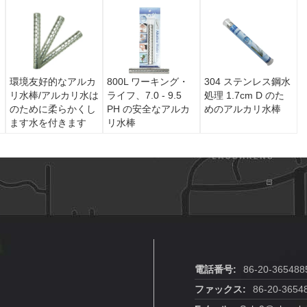
環境友好的なアルカ
800L ワーキング・
304 ステンレス鋼水
リ水棒/アルカリ水は
ライフ、7.0 - 9.5
処理 1.7cm D のた
のために柔らかくし
PH の安全なアルカ
めのアルカリ水棒
ます水を付きます
リ水棒
電話番号:
86-20-365488
ファックス:
86-20-3654