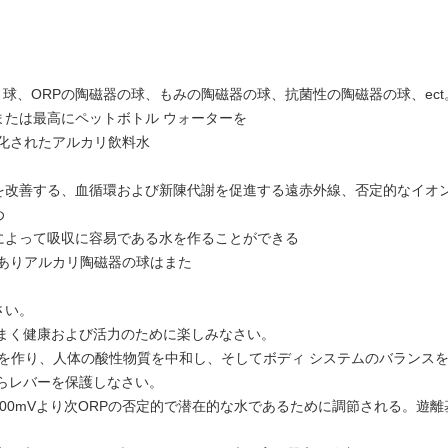
球、ORPの陶磁器の球、もみの陶磁器の球、抗菌性の陶磁器の球、ect
たは最高にペットボトル ウォーターを
化されたアルカリ飲料水
を改善する、血循環および新陳代謝を促進する遠赤外線、否定的なイオ
め
によって吸収に容易である水を作ることができる
ありアルカリ陶磁器の球はまた
さい。
をまく健康および活力のために楽しみなさい。
料水を作り、人体の酸性物質を中和し、そしてボディ システムのバランス
らレバーを保護しなさい。
に-200mVより次ORPの否定的で潜在的な水であるために調節される。