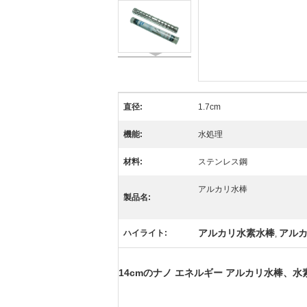
直径:
1.7cm
機能:
水処理
材料:
ステンレス鋼
アルカリ水棒
製品名:
アルカリ水素水棒
アル
ハイライト:
,
14cmのナノ エネルギー アルカリ水棒、水