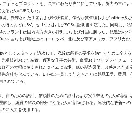
ケアずっとプロダクトを、長年にわたり専門にしている。努力の年によ
であるために成長した。
境、洗練された生産および試験装置、優秀な質管理およびsolidary
のほとんどはBV、セリウムおよびSGSの証明書を渡した。同時に、
HMのブランドは国内両方大きい評判におよび外国に勝った、私達はのパ
50のヶ国および地域上のヨーロッパ、北に及び南アメリカ、アフリカお
ntalityとしてスタッフ」追求して、私達は顧客の要求を満たすために全
先端技術および装置、優秀な仕事の芸術、良質およびサプライ チェー
は政府の大幅に短くされたタイムに市場、低い製造原価、改善された資
優先方針を含んでいる。EHMは一貫して与えることに製品工学、費用、
に専用されている。
は、質のための設計、信頼性のための設計および安全技術のための設計は
M）の質の責任を理解し、総質の解決の部分になるために訓練される。連続的な改
るのに入力を使用する。