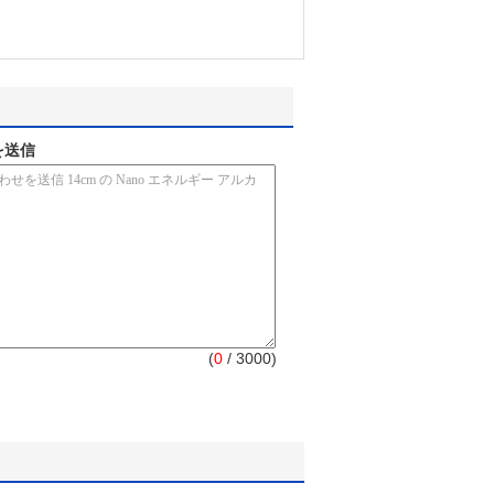
を送信
(
0
/ 3000)