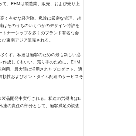
って、EHMは製造業、販売、および売り上
及び高く有効な経営陣。私達は厳密な管理、超
私達はそのうちのいくつかのデザイン特許を
ートナーシップを多くのブランド有名な会
よび東南アジア販売される。
力を尽くす。私達は顧客のための最も新しい必
ン作成してもいい。売り手のために、EHM
産利用、最大限に活用されたプロダクト、適
信頼性およびオン・タイム配達のサービスそ
製品開発中実行される。私達の労働者はE-
善への私達の責任の部分として、顧客満足の調査