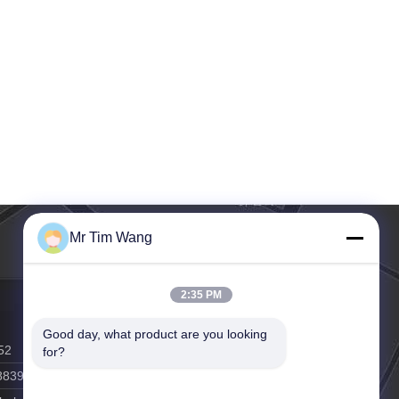
Mr Tim Wang
2:35 PM
Good day, what product are you looking 
52
for?
8839