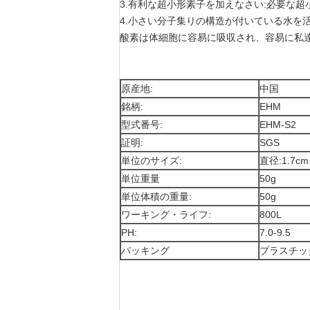
3.有利な超小形素子を加えなさい:必要な
4.小さい分子集りの構造が付いている水を活気
酸素は体細胞に容易に吸収され、容易に私
原産地:
中国
銘柄:
EHM
型式番号:
EHM-S2
証明:
SGS
単位のサイズ:
直径:1.7cm
単位重量
50g
単位体積の重量:
50g
ワーキング・ライフ:
800L
PH:
7.0-9.5
パッキング
プラスチッ