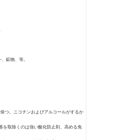
。
ン、鉱物、等。
を保つ。ニコチンおよびアルコールがするか
遊離基を取除くのは強い酸化防止剤、高める免