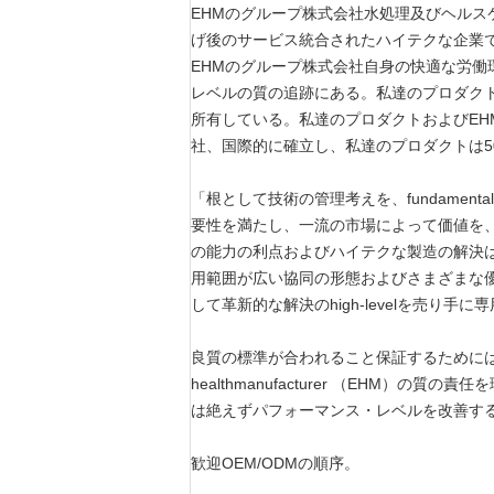
EHMのグループ株式会社水処理及びヘルス
げ後のサービス統合されたハイテクな企業
EHMのグループ株式会社自身の快適な労働環
レベルの質の追跡にある。私達のプロダクト
所有している。私達のプロダクトおよびE
社、国際的に確立し、私達のプロダクトは
「根として技術の管理考えを、fundame
要性を満たし、一流の市場によって価値を、
の能力の利点およびハイテクな製造の解決
用範囲が広い協同の形態およびさまざまな
して革新的な解決のhigh-levelを売り手
良質の標準が合われること保証するために
healthmanufacturer （EH
は絶えずパフォーマンス・レベルを改善す
歓迎OEM/ODMの順序。