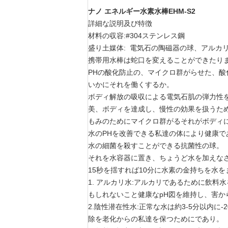
ナノ エネルギー水素水棒EHM-S2
詳細な説明及び特徴
材料の収容:#304ステンレス鋼
盛り土媒体: 電気石の陶磁器の球、アルカリ
携帯用水棒は蛇口を変えることができたりま
PHの酸化防止の、マイクロ群がらせた、酸
いかにそれを働くするか。
ボディ解放の吸収による電気石肌の弾力性
美、ボディを達成し、慢性の効果を扱うた
もみのためにマイクロ群がるそれがボディ
水のPHを改善できる私達の体により健康で
水の細菌を殺すことができる抗菌性の球。
それを水容器に置き、ちょうど水を加えな
15秒を揺すれば10分に水素の金持ちを水
1. アルカリ水:アルカリであるために飲
もしれないこと健康なpH図を維持し、害か
2.陰性潜在性水:正常な水は約3-5分以内
除を老化からの私達を保つためにであり。