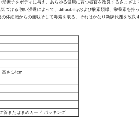
超小形素子をボディに与え、あらゆる健康に育つ器官を改良するさまざま
づける:強い浸透によって、diffusibilityおよび酸素類縁、栄養素
達の体細胞からの無駄そして毒素を取る。それはかなり新陳代謝を改良
 高さ:14cm
ク管またはまめカード パッキング