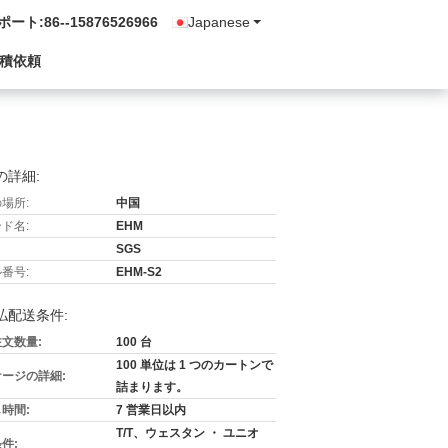
ポート:
86--15876526966
Japanese
積依頼
の詳細:
場所:
中国
ド名:
EHM
SGS
番号:
EHM-S2
払配送条件:
文数量:
100 台
100 単位は 1 つのカートンで
ージの詳細:
詰まります。
時間:
7 営業日以内
T/T、ウェスタン ・ ユニオ
件: