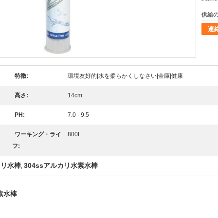
供給の
連
特徴:
環境友好的|水を柔らかくしなさい|金庫|健康
高さ:
14cm
PH:
7.0 - 9.5
ワーキング・ライ
800L
フ:
カリ水棒
304ssアルカリ水素水棒
,
素水棒