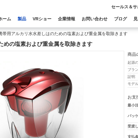
セールス＆サ
ホーム
製品
VRショー
企業情報
お問い合わせ
ブログ
見
携帯用アルカリ水水差しはのための塩素および重金属を取除きます
ための塩素および重金属を取除きます
商品
起源の
ブラン
証明:
モデル
お支
最小注
パッケ
受渡し
支払条