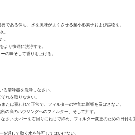
必要である保ち、水を風味がよくさせる超小形素子および鉱物を。
味水。
した。
面をより快適に洗浄する。
ーヒーの味そして香りを上げる。
ている清浄器を洗浄しなさい。
水でそれを取りなさい。
るまたは覆われて正常で、フィルターの性能に影響を及ぼさない。
蔵所の底のハウジングへのフィルター、そして押す。
きなさい;カバーを右回りにねじで締め、フィルター変更のための日付を
ターを通して動く水を許可してはいけない。