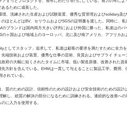
ケアずっとプロダクトを、長年にわたり専門にしている。努力の年によ
であるために成長した。
境、洗練された生産および試験装置、優秀な質管理およびsolidary
のほとんどはBV、セリウムおよびSGSの証明書を渡した。同時に、
HMのブランドは国内両方大きい評判におよび外国に勝った、私達はのパ
50のヶ国および地域上のヨーロッパ、北に及び南アメリカ、アフリカお
ntalityとしてスタッフ」追求して、私達は顧客の要求を満たすために全
先端技術および装置、優秀な仕事の芸術、良質およびサプライ チェー
は政府の大幅に短くされたタイムに市場、低い製造原価、改善された資
優先方針を含んでいる。EHMは一貫して与えることに製品工学、費用、
に専用されている。
は、質のための設計、信頼性のための設計および安全技術のための設計は
M）の質の責任を理解し、総質の解決の部分になるために訓練される。連続的な改
るのに入力を使用する。