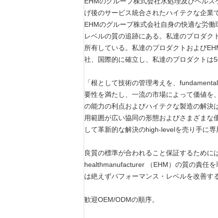
EHMのグループ株式会社水処理及びヘルス
げ後のサービス統合されたハイテクな企業
EHMのグループ株式会社自身の快適な労働環
レベルの質の追跡にある。私達のプロダクト
所有している。私達のプロダクトおよびE
社、国際的に確立し、私達のプロダクトは
「根として技術の管理考えを、fundame
要性を満たし、一流の市場によって価値を、
の能力の利点およびハイテクな製造の解決
用範囲が広い協同の形態およびさまざまな
して革新的な解決のhigh-levelを売り手
良質の標準が合われること保証するために
healthmanufacturer （EH
は絶えずパフォーマンス・レベルを改善す
歓迎OEM/ODMの順序。