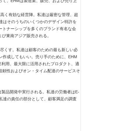
って、EHMは製造業、販売、および売り上
及び高く有効な経営陣。私達は厳密な管理、超
私達はそのうちのいくつかのデザイン特許を
ートナーシップを多くのブランド有名な会
よび東南アジア販売される。
力を尽くす。私達は顧客のための最も新しい必
ン作成してもいい。売り手のために、EHM
産利用、最大限に活用されたプロダクト、適
信頼性およびオン・タイム配達のサービスそ
製品開発中実行される。私達の労働者はE-
善への私達の責任の部分として、顧客満足の調査