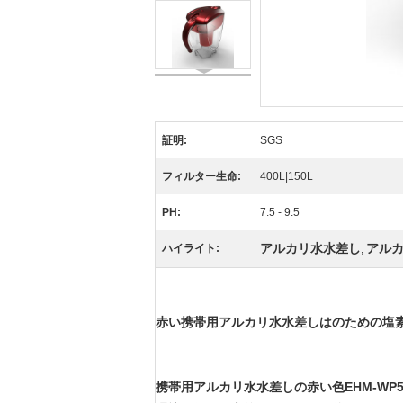
証明:
SGS
フィルター生命:
400L|150L
PH:
7.5 - 9.5
アルカリ水水差し
アル
ハイライト:
,
赤い携帯用アルカリ水水差しはのための塩
携帯用アルカリ水水差しの赤い色EHM-WP