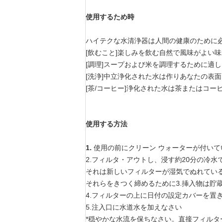
使用するため時
ハイテクな水清浄器は人間の健康のために
[飲むこと]楽しみを飲む自然で風味がよい
[調理]スープおよび米を調理するために適
[洗浄]中立浄化された水は作りあなたの表
[茶/コーヒー]浄化された水は茶またはコ
使用する方法
1.
使用の前にクリーン ウォーターが付い
2.フィルタ・アウトし、浸す約20分の冷
それは新しいフィルターが湿気でぬれてい
それらをきつく締めるために3.挿入物は貯
4.フィルターの上に日付の設定カバーを置
5.注入口に水道水を加えなさい
*穏やかな水流を保ちなさい。直接フィル