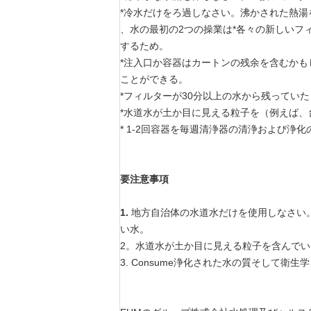
*冷水だけをろ過しなさい。沸かされた熱湯
、水の最初の2つの操業は*各々の新しい
するため。
*注入口か容器はカートンの残余を含むか
ことができる。
*フィルターが30分以上の水から残ってい
*水道水が土か目に見える粒子を（例えば
* 1-2回容器を毎週清浄器の清浄および浄
要注意事項
1.
地方自治体の水道水だけを使用しなさい
い水。
2。水道水が土か目に見える粒子を含んで
3. Consume浄化された水の質そして