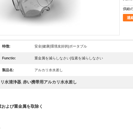
供給の
連
特徴:
安全|健康|環境友好的|ポータブル
Functio:
重金属を減らしなさい|塩素を減らしなさい
製品名:
アルカリ水水差し
カリ水清浄器
赤い携帯用アルカリ水水差し
,
素および重金属を取除く
5