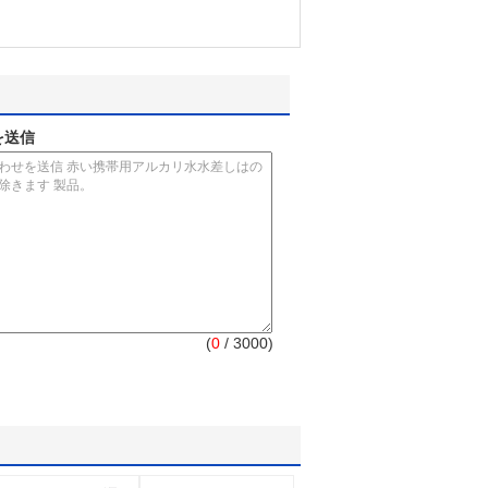
を送信
(
0
/ 3000)