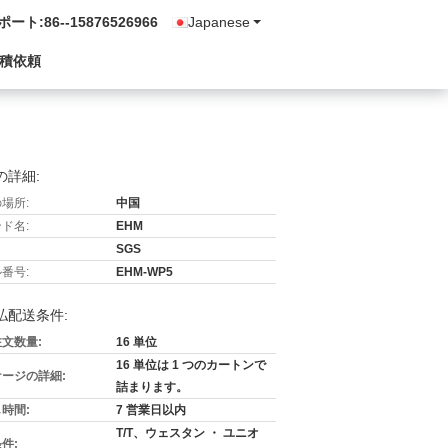
ポート:
86--15876526966
Japanese
積依頼
の詳細:
場所:
中国
ド名:
EHM
SGS
番号:
EHM-WP5
払配送条件:
文数量:
16 単位
16 単位は 1 つのカートンで
ージの詳細:
詰まります。
時間:
7 営業日以内
T/T、ウェスタン ・ ユニオ
件: