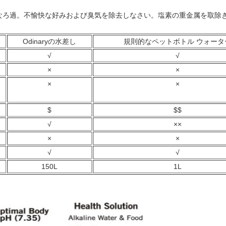
なろ過。不愉快な好みおよび臭気を除去しなさい。塩素の重金属を取除
Odinaryの水差し
規則的なペットボトル ウォータ
√
√
×
×
×
×
$
$$
√
××
×
×
√
√
150L
1L