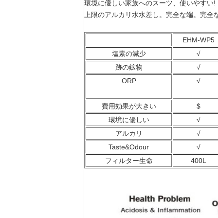
環境に優しい家族へのスーツ、使いやすい!
上限のアルカリ水水差し。完全な端。完全
EHM-WP5
塩素の減少
√
跡の鉱物
√
ORP
√
費用効果が大きい
$
環境に優しい
√
アルカリ
√
Taste&Odour
√
フィルター生命
400L