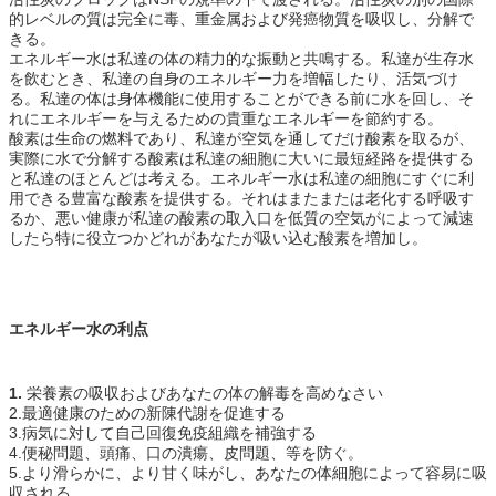
的レベルの質は完全に毒、重金属および発癌物質を吸収し、分解で
きる。
エネルギー水は私達の体の精力的な振動と共鳴する。私達が生存水
を飲むとき、私達の自身のエネルギー力を増幅したり、活気づけ
る。私達の体は身体機能に使用することができる前に水を回し、そ
れにエネルギーを与えるための貴重なエネルギーを節約する。
酸素は生命の燃料であり、私達が空気を通してだけ酸素を取るが、
実際に水で分解する酸素は私達の細胞に大いに最短経路を提供する
と私達のほとんどは考える。エネルギー水は私達の細胞にすぐに利
用できる豊富な酸素を提供する。それはまたまたは老化する呼吸す
るか、悪い健康が私達の酸素の取入口を低質の空気がによって減速
したら特に役立つかどれがあなたが吸い込む酸素を増加し。
エネルギー水の利点
1.
栄養素の吸収およびあなたの体の解毒を高めなさい
2.最適健康のための新陳代謝を促進する
3.病気に対して自己回復免疫組織を補強する
4.便秘問題、頭痛、口の潰瘍、皮問題、等を防ぐ。
5.より滑らかに、より甘く味がし、あなたの体細胞によって容易に吸
収される