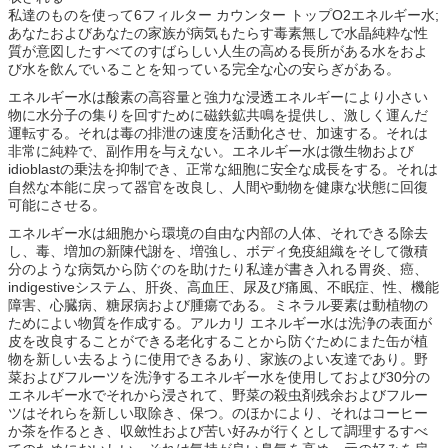
私達のものを使って6フィルター カウンター トップO2エネルギー水;
あなたおよびあなたの家族が病気もたらす毒素無しで水晶純粋な性
質が意図したすべてのすばらしい人生の高める長所がある水をおよ
び水を飲んでいることを知っている完全な心の安らぎがある。
エネルギー水は酸素の高容量と強力な浸透エネルギーにより小さい
物に水分子の集りを回すために磁鉄鉱共鳴を提供し、激しく運んだ
運転する。それは毒の排泄の速度を活動化させ、加速する。それは
非常に純粋で、副作用を与えない。エネルギー水は微生物および
idioblastの乗法を抑制でき、正常な細胞に安全な成長をする。それは
自然な本能に戻って器官を改良し、人間や動物を健康な状態に回復
可能にさせる。
エネルギー水は細胞から環境の自由な内部の人体、それできる除去
し、毒、増加の新陳代謝を、増強し、ボディ免疫組織をそして微積
分のような病気から防ぐのを助けたり私達が書き入れる胃炎、癌、
indigestiveシステム、肝炎、高血圧、尿及び痛風、不眠症、性、機能
障害、心臓病、糖尿病および腫瘍である。ミネラル要素は動植物の
ためによい物質を作成する。アルカリ エネルギー水は洗浄の表面が
皮を改良することができる老化することから防ぐためにまた缶が植
物を新しい去るように使用できるあり、家族のよい友達であり。野
菜およびフルーツを洗浄するエネルギー水を使用しておよび30分の
エネルギー水でそれから浸されて、野菜の殺虫剤残余およびフルー
ツはそれらを新しい取除き、保つ。のほかにより、それはコーヒー
か茶を作るとき、収斂性および苦い好みが行くとして調理するすべ