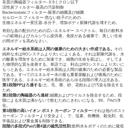
良質の陶磁器フィルター- 0.9ミクロン以下
活性炭フィルター-最高の汚染制御
Bacteriostaticフィルター-殺害の細菌及び細菌
セルロース フィルター-危ない粒子のための…
生物エネルギー変圧器-水分子、増加ボディ新陳代謝を壊すため。
有効な血の配分のための広いエネルギー スペクトル。毎日の飲料水
への鉱物およびカルシウム提供者。免疫がある健康で、美しい生命
の間ボディを高めなさい。
エネルギー給水系統は人間の健康のための大きい作成である。
その
純粋な水はROシステムより大いによくある。それは新陳代謝を、水
の酸素を増加するために加速でき、細胞の生命を延ばし、そしてま
た物理的な質を改善する。単語では、利点はROシステムより大いに
もっとある。エネルギー給水系統は人間の健康のための必要な製品
である。すべてのエネルギー水の最も重要尿酸および痛風のために
医学である。エネルギー給水系統のあらゆる段階の導入は次ある。
第1段階PPはろ過する:
土、毛、塵、砂、花粉および汚染を除去する
ため。
第2段階の陶磁器のろ過材:
細菌およびウイルスを除去するため。段
階による水質は沸かないで飲むためにきれいになる。99。7%の浄
化。
第3段階の高いイオン ポスト カーボン フィルター:
それは他のポスト
カーボン フィルターより安全よく、で、塩素、有機物、殺虫剤、化
学薬品および重金属を削除できる。
段階の多段式Paiの第4波の磁気活性剤:
飲料水をボディのために吸収