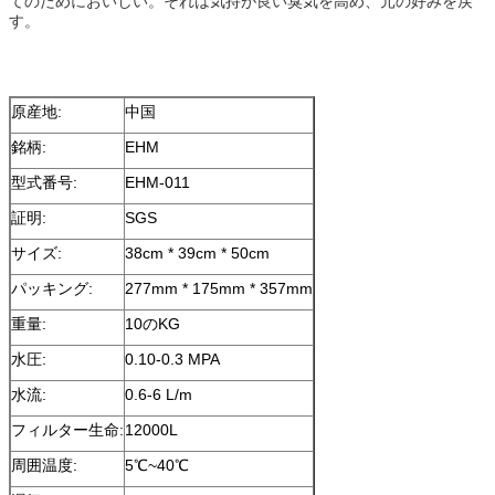
てのためにおいしい。それは気持が良い臭気を高め、元の好みを戻
す。
原産地:
中国
銘柄:
EHM
型式番号:
EHM-011
証明:
SGS
サイズ:
38cm * 39cm * 50cm
パッキング:
277mm * 175mm * 357mm
重量:
10のKG
水圧:
0.10-0.3 MPA
水流:
0.6-6 L/m
フィルター生命:
12000L
周囲温度:
5℃~40℃