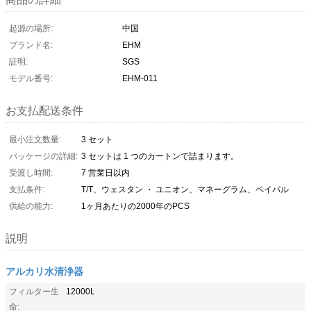
起源の場所:
中国
ブランド名:
EHM
証明:
SGS
モデル番号:
EHM-011
お支払配送条件
最小注文数量:
3 セット
パッケージの詳細:
3 セットは 1 つのカートンで詰まります。
受渡し時間:
7 営業日以内
支払条件:
T/T、ウェスタン ・ ユニオン、マネーグラム、ペイパル
供給の能力:
1ヶ月あたりの2000年のPCS
説明
アルカリ水清浄器
フィルター生
12000L
命: