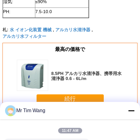
湿気:
≤90%
PH:
7.5-10.0
水 イオン化装置 機械
アルカリ水清浄器
札:
,
,
アルカリ水フィルター
最高の価格で
8.5PH アルカリ水清浄器、携帯用水
清浄器 0.6 - 6L/m
続行
Mr Tim Wang
アルカリ水清浄器
多く
11:47 AM