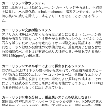
カートリッジ3:浄水システム
米国は圧縮された活動的なカーボン カートリッジをろ過し、不純物
を吸収し、水の塩化物、trihalomethanes、塩素アンモナル、また独
特な臭いの残りを除去し、水をより甘くさせることができる作っ
た。
カートリッジ4:交換樹脂システム
アメリカ人NSFは水の堅くなる程度が適当になるようにカーボン微
積分か石造り問題をもたらす場合がある酸カルシウム マグネシウム
石灰を減らすためである肯定的なイオン樹脂交換を認証する。活動
的なカーボン穀物が発癌性の化学薬品塩素、重金属および他を含む
汚染物質の水、色および有害な残りの独特な臭いを吸収できる高い
吸収1250ppm/gの日本薬。
カートリッジ5:エネルギーによって再生されるシステム
26の粘土およびミネラル酸化物から成られていて生物陶磁器のビー
ドが強力なEC3000エネルギー コンバーターは、健康的なエネルギ
ーの酸素の容量を改善するために磁化および振動を作成する。それ
によっては残る新たになる条件が水を可能にするできる。EC3000は
寿命を持続させるように設計されている。
カートリッジ6:毒を分解し、重金属システムを吸収しなさい
米国高い精密活性炭フィルター ブロックを凝縮させ、KDFの粒状の
活性炭のブロックはNSFの規準の下で渡される。活性炭の別の国際