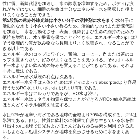
性に得、新陳代謝を加速し、水の酸素を増加するため。ボディは疲
れがちではない。細胞の生命は十分なエネルギー水を吸収した後よ
り長くなることができる。
第5段階の遠赤外線光線は小さい分子の活性剤に水をまく:
水分子に
活動的な水より小さい小さい得るため。活動的な水はまた新陳代謝
を加速し、水を活動化させ、表面、健康および生命の維持のための
抵抗を増強し、水で酸素を保つことができる。エネルギー水のpHは7
そう物理的な質が飲み物なら長期よりよく改善され、なることがで
きる以上である。
エネルギー水のコップにワイン、醤油、コーヒー、酢または茶のコ
ップを置きなさい、好みがよくなることを見つける。それはエネル
ギー水よりよい飲み物の好みを変えることができるである。それは
非常に魔法である。
エネルギー給水系統の利点は次ある。
エネルギー水分子は人体のためにボディによってabsorptedより容易
行うためRO水より小さいおよびより有利である。
エネルギー水はアルカリであるが、RO水は渋い。
エネルギー水はミネラル物質を保つことができるがROの給水系統は
ほとんどミネラル物質を除去する。
水は97%が塩辛い海水である地球の全域より70%を構成する、;2%は
氷河である。但し、性質に飲料水に健康で自然な生きている水を作
り出すのに地球で日光およびほとんどあらゆる要素を利用できる思
いもよらない処理システムが地球を変形させるために水をまくあ
る。