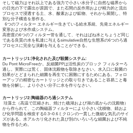
そして磁力はそれ以上である強力で小さい水分子に自然な磁界から
の日光の下で露出が原因で、また石間の反作用および精力的と流出
プロセスで浸透する土、水、酸素および鉱物、それから展開し、特
別な分子構造を形作る。
6つのフィルター エネルギー生きている給水系統、先発エネルギー
変形および水作成システム。
高密度の6つのフィルター管を通して、それはばね水とちょうど同じ
である良質の水を私達に与えるsimulative自然な生態系の6つのろ過
プロセスに完全な演劇を与えることができる。
カートリッジ1:浄化された及び殺菌システム:
Du Pont MicroFreeか。反細菌PPは活性炭のブロック フィルターろ
過し。実際には荒く、固体沈殿物を取除きなさい。水入口に殺菌の
効果がとどまられた細菌を再生でに困難にするためにある。フォロ
ーアップの精密なカートリッジとの取り引きであること容易こと毒
物を分解し、より小さい分子に水を作りなさい。
カートリッジ2:陶磁器のろ過システム
珪藻土（高温で圧縮され、焼けた礁湖および湖の底からの沈殿物）
から作られて、この陶磁器フィルターにより小さい沈積物、錆およ
び化学問題を検疫する0.3~0.6ミクロンの一貫した微細な気孔のサイ
ズがある。水アルカリ化された及び別のいろいろな細菌および不純
物を作るため。