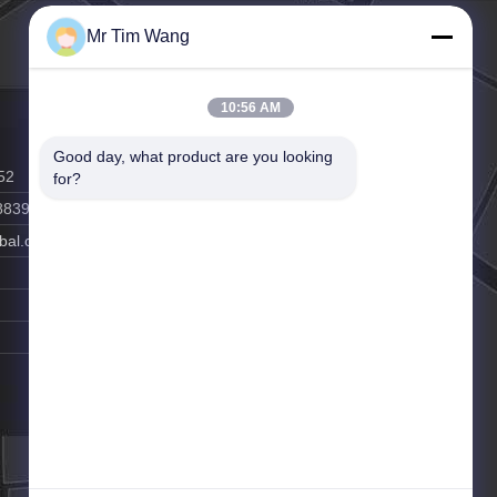
Mr Tim Wang
10:56 AM
Good day, what product are you looking 
52
for?
8839
bal.com