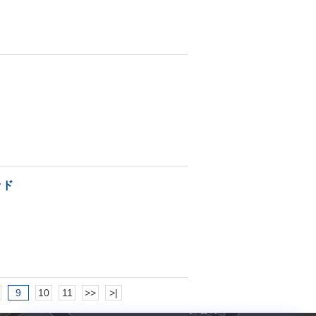
ッド
9
10
11
>>
>|