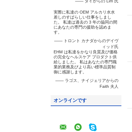
—— タイからの Lim 氏
実際に私達の OEM アルカリ水水
差しのすばらしい仕事をしまし
た。 私達は過去の 3 年の協同の間
にあなたの専門の援助を認めま
す。
—— トロント カナダからのデイヴ
ィッド氏
EHM は私達をかなり良質及び価格
の完全なヘルスケア プロダクト供
給しました。 私はあなたの専門職
業的業務及びより高い標準品質制
御に感謝します。
—— ラゴス、ナイジェリアからの
Faith 夫人
オンラインです